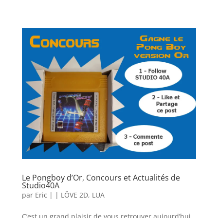
Le Pongboy d’Or, Concours et Actualités de
Studio40A
par
Eric
|
|
LÖVE 2D
,
LUA
C’est un grand plaisir de vous retrouver aujourd’hui