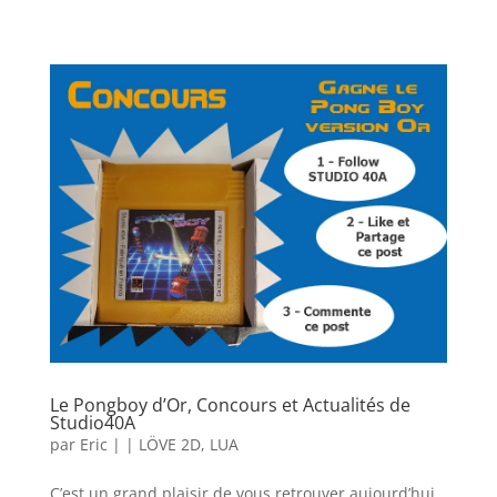
Le Pongboy d’Or, Concours et Actualités de
Studio40A
par
Eric
|
|
LÖVE 2D
,
LUA
C’est un grand plaisir de vous retrouver aujourd’hui