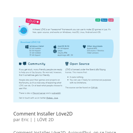
Comment Installer Löve2D
par
Eric
|
|
LÖVE 2D
Comment Installer Löve2D. Aujourd’hui, on se lance